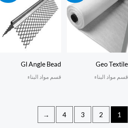
GI Angle Bead
Geo Textil
م مواد البناء
قسم مواد البناء
←
4
3
2
1