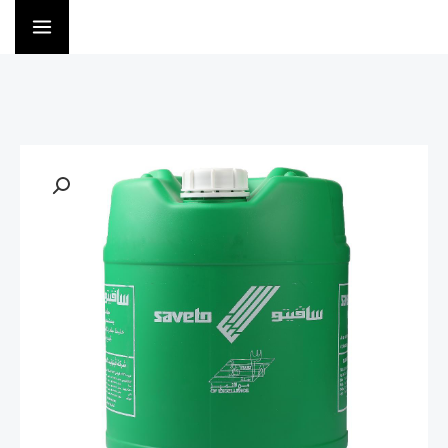
خطي
لى
لمحتوى