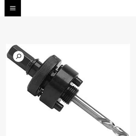
خطي
لى
لمحتوى